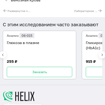
Венозная кровь
Развернутое лабораторное обследование печени
Лабораторное обследование почек
С этим исследованием часто заказывают
Анализ
06-015
Анализ
06
Глюкоза в плазме
Гликиров
(HbA1c)
255 ₽
915 ₽
Заказать