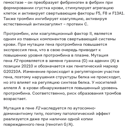
гемостазе – он преобразует фибриноген в фибрин при
формировании сгустка крови, стимулирует агрегацию
клеток и активирует свертывающие факторы F5, F8 и F13A1.
Также тромбин ингибирует коагуляцию, активируя
естественный антикоагулянт – протеин С.
Протромбин, или коагуляционный фактор II, является
одним из главных компонентов свертывающей системы
крови. При мутации гена протромбина повышается
экспрессия гена, что в свою очередь приводит к
повышению уровня протромбина в плазме. Мутация
гена
F2
проявляется в замене гуанина (G) на аденин (А) в
позиции 20210 и обозначается как генетический маркер
G20210А. Изменение происходит в регуляторном участке
гена, поэтому нарушения структуры белка не происходит,
но это влияет на регуляцию синтеза белка. У носителей
аллеля А в крови обнаруживается повышенный уровень
протромбина. Соответственно, риск образования тромбов
возрастает.
Мутация в гене
F2
наследуется по аутосомно-
доминантному типу, поэтому патологический эффект
реализуется даже при наличии одной копии
поврежденного гена (генотип G/A).