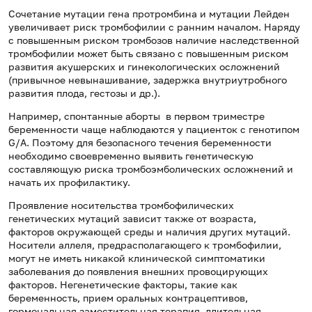
Сочетание мутации гена протромбина и мутации Лейден
увеличивает риск тромбофилии с ранним началом. Наряду
с повышенным риском тромбозов наличие наследственной
тромбофилии может быть связано с повышенным риском
развития акушерских и гинекологических осложнений
(привычное невынашивание, задержка внутриутробного
развития плода, гестозы и др.).
Например, спонтанные аборты в первом триместре
беременности чаще наблюдаются у пациенток с генотипом
G/A. Поэтому для безопасного течения беременности
необходимо своевременно выявить генетическую
составляющую риска тромбоэмболических осложнений и
начать их профилактику.
Проявление носительства тромбофилических
генетических мутаций зависит также от возраста,
факторов окружающей среды и наличия других мутаций.
Носители аллеля, предрасполагающего к тромбофилии,
могут не иметь никакой клинической симптоматики
заболевания до появления внешних провоцирующих
факторов. Негенетические факторы, такие как
беременность, прием оральных контрацептивов,
гормональная заместительная терапия, длительная