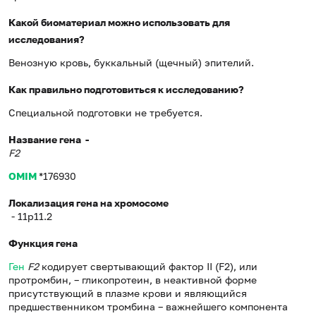
Какой биоматериал можно использовать для
исследования?
Венозную кровь, буккальный (щечный) эпителий.
Как правильно подготовиться к исследованию?
Специальной подготовки не требуется.
Название гена -
F2
OMIM
*176930
Локализация гена на хромосоме
- 11p11.2
Функция гена
Ген
F2
кодирует свертывающий фактор II (F2), или
протромбин, – гликопротеин, в неактивной форме
присутствующий в плазме крови и являющийся
предшественником тромбина – важнейшего компонента