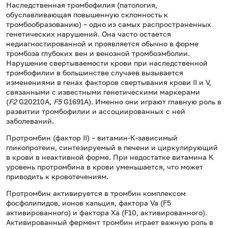
Наследственная тромбофилия (патология,
обуславливающая повышенную склонность к
тромбообразованию) – одно из самых распространенных
генетических нарушений. Она часто остается
недиагностированной и проявляется обычно в форме
тромбоза глубоких вен и венозной тромбоэмболии.
Нарушение свертываемости крови при наследственной
тромбофилии в большинстве случаев вызывается
изменениями в генах факторов свертывания крови II и V,
связанными с известными генетическими маркерами
(
F2
G20210A,
F5
G1691A). Именно они играют главную роль в
развитии тромбофилии и ассоциированных с ней
заболеваний.
Протромбин (фактор II) – витамин-К-зависимый
гликопротеин, синтезируемый в печени и циркулирующий
в крови в неактивной форме. При недостатке витамина К
уровень протромбина в крови уменьшается, что может
приводить к кровотечениям.
Протромбин активируется в тромбин комплексом
фосфолипидов, ионов кальция, фактора Va (F5
активированного) и фактора Хa (F10, активированного).
Активированный фермент тромбин играет важную роль в