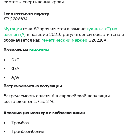
системы свертывания крови.
Генетический маркер
F2 G20210А
Мутация
гена
F2
проявляется в замене
гуанина (G) на
аденин (А)
в позиции 20210 регуляторной области гена и
обозначается как
генетический маркер
G20210А.
Возможные
генотипы
G/G
G/А
А/А
Встречаемость в популяции
Встречаемость аллеля А в европейской популяции
составляет от 1,7 до 3 %.
Ассоциация маркера с заболеваниями
Тромбоз
Тромбоэмболия