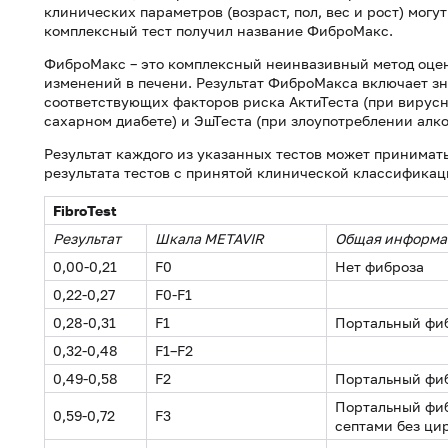
клинических параметров (возраст, пол, вес и рост) могу
комплексный тест получил название ФиброМакс.
ФиброМакс – это комплексный неинвазивный метод оцен
изменений в печени. Результат ФиброМакса включает зн
соответствующих факторов риска АктиТеста (при вирусно
сахарном диабете) и ЭшТеста (при злоупотреблении алко
Результат каждого из указанных тестов может принимать
результата тестов с принятой клинической классификац
FibroTest
Результат
Шкала
METAVIR
Общая информа
0,00-0,21
F0
Нет фиброза
0,22-0,27
F0-F1
0,28-0,31
F1
Портальный фиб
0,32-0,48
F1–F2
0,49-0,58
F2
Портальный фи
Портальный фи
0,59-0,72
F3
септами без ци