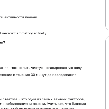
ой активности печени.
nd necroinflammatory activity.
ия?
вания, можно пить чистую негазированную воду.
жение в течение 30 минут до исследования.
и стеатоза – это одни из самых важных факторов,
ми заболеваниями печени. Учитывая, что биопсия
ты которой не всегда оказываются точными,