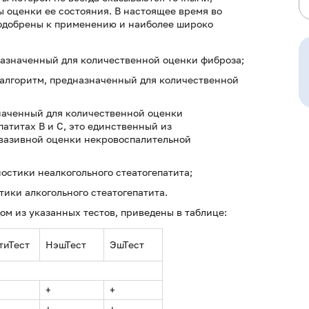
 оценки ее состояния. В настоящее время во
 одобрены к применению и наиболее широко
дназначенный для количественной оценки фиброза;
й алгоритм, предназначенный для количественной
значенный для количественной оценки
атитах В и С, это единственный из
вазивной оценки некровоспалительной
ностики неалкогольного стеатогепатита;
тики алкогольного стеатогепатита.
м из указанных тестов, приведены в таблице:
тиТест
НэшТест
ЭшТест
+
+