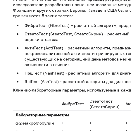
исследователи разработали новые, неинвазивные методы
Франции и других странах Европы, Канаде и США были
применяются 5 таких тестов:
ФиброТест (FibroTest) – расчетный алгоритм, пре
СтеатоТест (SteatoTest, СтеатоСкрин) – расчетны
оценки стеатоза;
АктиТест (ActiTest) – расчетный алгоритм, предна
некровоспалительной активности при вирусных геп
существующих на сегодняшний день методов неин
активности в печени;
НэшТест (NashTest) - расчетный алгоритм для диаг
ЭшТест (AshTest) - расчетный алгоритм для диагнос
Клинико-лабораторные параметры, используемые в каждо
СтеатоТест
ФиброТест
Ак
(СтеатоСкрин)
Лабораторные параметры
α-2-макроглобулин
+
+
+