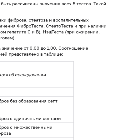
т быть рассчитаны значения всех 5 тестов. Такой
ки фиброза, стеатоза и воспалительных
ачения ФиброТеста, СтеатоТеста и при наличии
м гепатите С и В), НэшТеста (при ожирении,
голем).
 значение от 0,00 до 1,00. Соотношение
ией представлено в таблице:
ция об исследовании
роз без образования септ
броз с единичными септами
броз с множественными
рроза