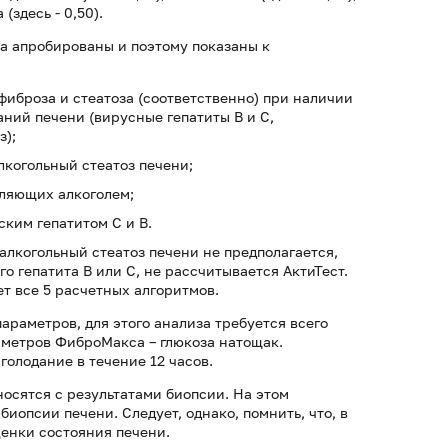
 (здесь - 0,50).
а апробированы и поэтому показаны к
фиброза и стеатоза (соответственно) при наличии
ний печени (вирусные гепатиты В и С,
з);
лкогольный стеатоз печени;
бляющих алкоголем;
ским гепатитом С и В.
алкогольный стеатоз печени не предполагается,
о гепатита В или С, не рассчитывается АктиТест.
т все 5 расчетных алгоритмов.
араметров, для этого анализа требуется всего
раметров ФиброМакса – глюкоза натощак.
голодание в течение 12 часов.
осятся с результатами биопсии. На этом
иопсии печени. Следует, однако, помнить, что, в
ценки состояния печени.