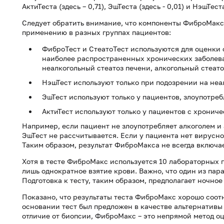
АктиТеста (здесь – 0,71), ЭшТеста (здесь - 0,01) и НэшТеста
Следует обратить внимание, что компоненты ФиброМакс
применению в разных группах пациентов:
ФиброТест и СтеатоТест используются для оценки 
наиболее распространенных хронических заболева
неалкогольный стеатоз печени, алкогольный стеато
НэшТест используют только при подозрении на неа
ЭшТест используют только у пациентов, злоупотре
АктиТест используют только у пациентов с хрониче
Например, если пациент не злоупотребляет алкоголем и 
ЭшТест не рассчитывается. Если у пациента нет вирусног
Таким образом, результат ФиброМакса не всегда включае
Хотя в тесте ФиброМакс используется 10 лабораторных п
лишь однократное взятие крови. Важно, что один из па
Подготовка к тесту, таким образом, предполагает ночное 
Показано, что результаты теста ФиброМакс хорошо соотн
основании тест был предложен в качестве альтернативы б
отличие от биопсии, ФиброМакс – это непрямой метод о