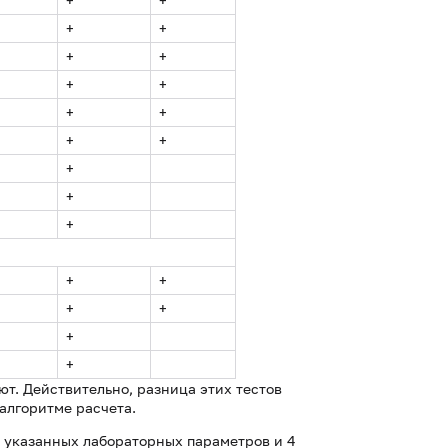
+
+
+
+
+
+
+
+
+
+
+
+
+
+
+
+
+
+
+
+
+
ют. Действительно, разница этих тестов
 алгоритме расчета.
0 указанных лабораторных параметров и 4