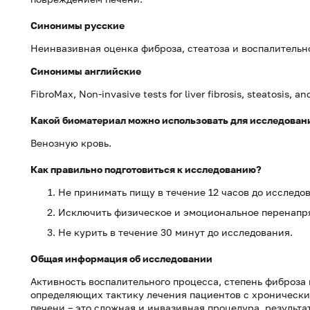
Синонимы русские
Неинвазивная оценка фиброза, стеатоза и воспалительн
Синонимы
английские
FibroMax, Non-invasive tests for liver fibrosis, steatosis, a
Какой биоматериал можно использовать для исследован
Венозную кровь.
Как правильно подготовиться к исследованию?
Не принимать пищу в течение 12 часов до исследо
Исключить физическое и эмоциональное перенапря
Не курить в течение 30 минут до исследования.
Общая информация об исследовании
Активность воспалительного процесса, степень фиброза 
определяющих тактику лечения пациентов с хронически
печени – это сложная и инвазивная процедура, результа