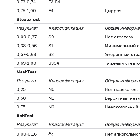
0,73-0,74
F3-F4
0,75-1,00
F4
Цирроз
SteatoTest
Результат
Классификация
Общая информа
0,00-0,37
S0
Нет стеатоза
0,38-0,56
S1
Минимальный ст
0,57-0,68
S2
Умеренный стеат
0,69-1,00
S3S4
Тяжелый стеатоз
NashTest
Результат
Классификация
Общая информа
0,25
N0
Нет неалкоголь
0,50
N1
Вероятный неал
0,75
N2
Неалкогольный 
AshTest
Результат
Классификация
Общая информа
A
0,00-0,16
Нет алкогольног
0