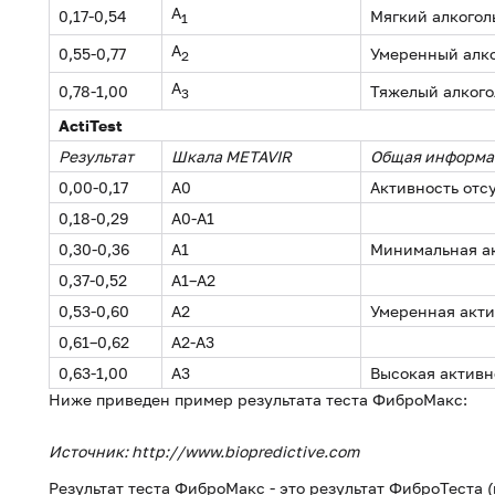
A
0,17-0,54
Мягкий алкогол
1
A
0,55-0,77
Умеренный алко
2
A
0,78-1,00
Тяжелый алкого
3
ActiTest
Результат
Шкала
METAVIR
Общая информа
0,00-0,17
A0
Активность отс
0,18-0,29
A0-A1
0,30-0,36
A1
Минимальная а
0,37-0,52
A1–A2
0,53-0,60
A2
Умеренная акти
0,61–0,62
A2-A3
0,63-1,00
A3
Высокая активн
Ниже приведен пример результата теста ФиброМакс:
Источник: http://www.biopredictive.com
Результат теста ФиброМакс - это результат ФиброТеста (в 