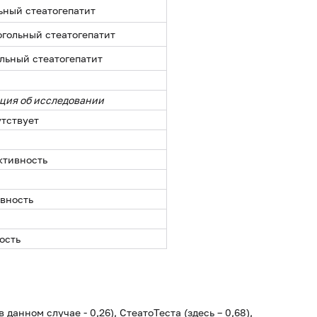
ьный стеатогепатит
гольный стеатогепатит
льный стеатогепатит
ция об исследовании
утствует
ктивность
вность
ость
данном случае - 0,26), СтеатоТеста (здесь – 0,68),