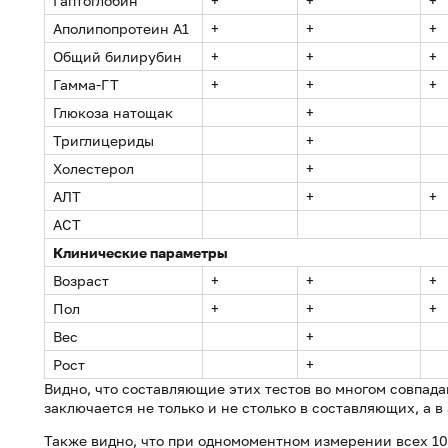
Гаптоглобин
+
+
+
Аполипопротеин А1
+
+
+
Общий билирубин
+
+
+
Гамма-ГТ
+
+
+
Глюкоза натощак
+
Триглицериды
+
Холестерол
+
АЛТ
+
+
АСТ
Клинические параметры
Возраст
+
+
+
Пол
+
+
+
Вес
+
Рост
+
Видно, что составляющие этих тестов во многом совпада
заключается не только и не столько в составляющих, а в
Также видно, что при одномоментном измерении всех 1