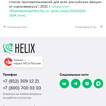
список противопоказаний для всех российских вакцин
от коронавируса", 2021 г.
https://xn-
-80aesfpebagmfblc0a.xn--p1ai/news/20210622-
1934.html
.
Сокращенное молекулярно-генетическое исследование цитологического материале щитовидной железы (KRAS, NRAS, HRAS, BRAF)
Стероидный профиль в слюне (расширенный), ВЭЖХ
Телефон
Социальные сети
+7 (812) 309 12 21
+7 (800) 700 03 03
Ответим на любые вопросы
по работе и услугам