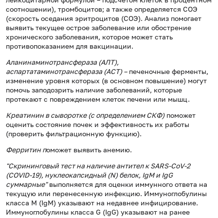
соотношении), тромбоцитов; а также определяется СОЭ
(скорость оседания эритроцитов (СОЭ). Анализ помогает
выявить текущее острое заболевание или обострение
хронического заболевания, которое может стать
противопоказанием для вакцинации.
Аланинаминотрансфераза (АЛТ),
аспартатаминотрансфераза (АСТ) –
печеночные ферменты,
изменение уровня которых (в основном повышение) могут
помочь заподозрить наличие заболеваний, которые
протекают с повреждением клеток печени или мышц.
Креатинин в сыворотке (с определением СКФ)
поможет
оценить состояние почек и эффективность их работы
(проверить фильтрационную функцию).
Ферритин п
оможет выявить анемию.
"Скрининговый тест на наличие антител к SARS-CoV-2
(COVID-19), нуклеокапсидный (N) белок, IgM и IgG
суммарные"
выполняется для оценки иммунного ответа на
текущую или перенесенную инфекцию. Иммуноглобулины
класса M (IgM) указывают на недавнее инфицирование.
Иммуноглобулины класса G (IgG) указывают на ранее