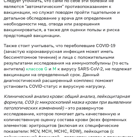
Следует уточнить, что сами по себе эти болезни не
являются "автоматическим" противопоказанием к
вакцинации, но служат поводом пройти тщательное и
детальное обследование у врача для определения
необходимости мед. отвода или разрешения
вакцинироваться, а также для оценки пользы и риска
предстоящей вакцинации.
Также стоит учитывать, что переболевшие COVID-19
(зачастую коронавирусная инфекция может иметь
бессимптомное течение) и лица с положительными
результатами исследования на иммуноглобулины (то есть
антитела)
классов G
и
M
к вирусу SARS-CoV-2, не подлежат
вакцинации на определенный срок. Данный
диагностический расширенный комплекс поможет
установить COVID-статус и вирусную нагрузку.
Клинический анализ крови: общий анализ, лейкоцитарная
формула, СОЭ (с микроскопией мазка крови при выявлении
патологических изменений) –
это развернутое
исследование, которое помогает дать качественную и
количественную оценку состава крови (всех форменных
элементов: эритроцитов (включая их специфические
показатели: MCV, MCH, MCHC, RDW), лейкоцитов (с
лейкоцитарной формулой – подсчетом клеток в процентном