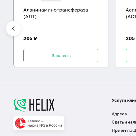
Аланинаминотрансфераза
Асп
(АЛТ)
(АС
205 ₽
205
Заказать
Услуги кли
Адреса
Сдать анал
Прием по 