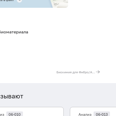
 биоматериала
Биохимия для Фибро/АктиТест
азывают
из
06-010
Анализ
06-013