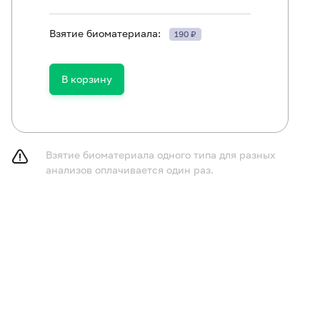
Взятие биоматериала:
190 ₽
Аланинаминотрансфераза (АЛТ)
В корзину
Аполипопротеин A1
Аспартатаминотрансфераза (АСТ)
Гамма-глютамилтранспептидаза (гамма-ГТ)
Взятие биоматериала одного типа для разных
Глюкоза в плазме
анализов оплачивается один раз.
Билирубин общий
Триглицериды
Холестерол общий
Гаптоглобин
Альфа-2-макроглобулин