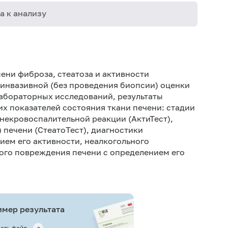
а к анализу
06-003
06-009
ени фиброза, стеатоза и активности
06-010
еинвазивной (без проведения биопсии) оценки
лабораторных исследований, результаты
06-013
х показателей состояния ткани печени: стадии
06-015
некровоспалительной реакции (АктиТест),
 печени (СтеатоТест), диагностики
06-036
ием его активности, неалкогольного
06-041
ного повреждения печени с определением его
06-048
06-077
06-256
мер результата
ать файл