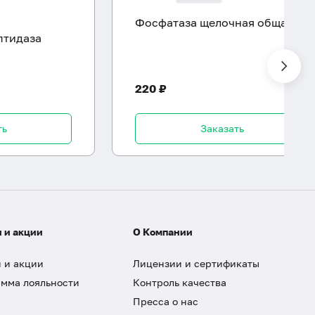
Фосфатаза щелочная общая
птидаза
220 ₽
ть
Заказать
 и акции
О Компании
 и акции
Лицензии и сертификаты
мма лояльности
Контроль качества
Пресса о нас