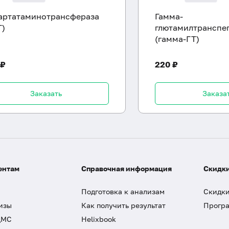
артатаминотрансфераза
Гамма-
Т)
глютамилтранспе
(гамма-ГТ)
 ₽
220 ₽
Заказать
Заказа
ентам
Справочная информация
Скидки
Подготовка к анализам
Скидки
изы
Как получить результат
Програ
ДМС
Helixbook