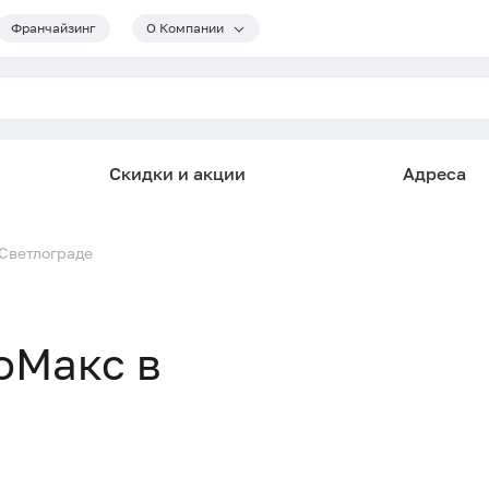
Франчайзинг
О Компании
Скидки и акции
Адреса
Светлограде
оМакс в