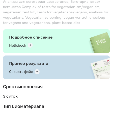
Анализы для вегетарианцев/веганов, Вегетарианство/
веганство
Complex of tests for vegetarianism/veganism,
vegetarian test kit, Tests for vegetarians/vegans, analysis for
vegetarians, Vegetarian screening, vegan vontrol, check-up
for vegans and vegetarians, plant-based diet
Подробное описание
Helixbook
Пример результата
Скачать файл
Срок выполнения
3 суток
Тип биоматериала