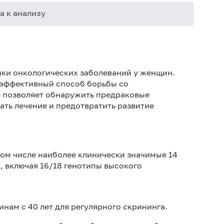
а к анализу
02-029
ки онкологических заболеваний у женщин.
02-048
е эффективный способ борьбы со
03-015
 позволяет обнаружить предраковые
ать лечение и предотвратить развитие
06-011
06-182
09-170
том числе наиболее клинически значимые 14
, включая 16/18 генотипы высокого
12-051
ам с 40 лет для регулярного скрининга.