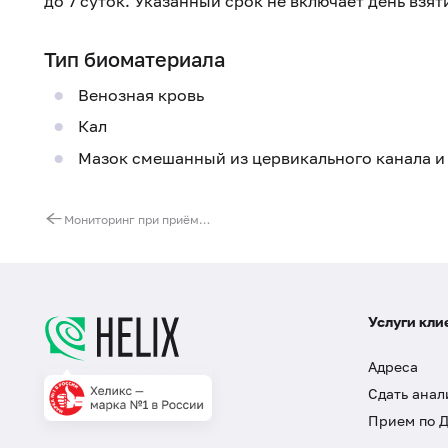
до 7 суток. Указанный срок не включает день взя
Тип биоматериала
Венозная кровь
Кал
Мазок смешанный из цервикального канала и
Мониторинг при приёме БАД
Услуги кли
Адреса
Сдать анал
Прием по 