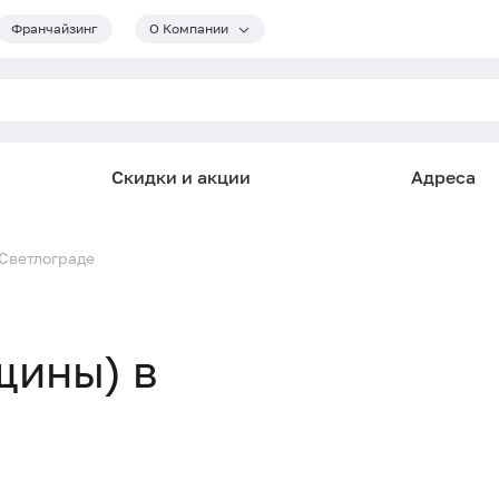
Франчайзинг
О Компании
Скидки и акции
Адреса
Светлограде
щины) в