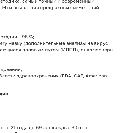
етодика, самый точный и современный
ШМ) и выявления предраковых изменений.
стадии – 95 %;
ому мазку (дополнительные анализы на вирус
дающиеся половым путем (ИППП), онкомаркеры,
удовании;
ласти здравоохранения (FDA, CAP, American
щин
 с 21 года до 69 лет каждые 3-5 лет.