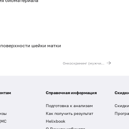
тия биоматериала
 поверхности шейки матки
Онкоскрининг (мужчины)
ентам
Справочная информация
Скидки
Подготовка к анализам
Скидки
изы
Как получить результат
Програ
ДМС
Helixbook
О Личном кабинете