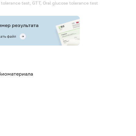
tolerance test, GTT, Oral glucose tolerance test
мер результата
ать файл
 биоматериала