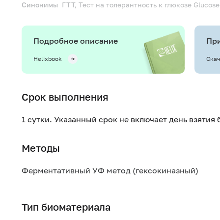
Синонимы
ГТТ, Тест на толерантность к глюкозе
Glucose 
Подробное описание
При
Helixbook
Скач
Срок выполнения
1 сутки. Указанный срок не включает день взятия
Методы
Ферментативный УФ метод (гексокиназный)
Тип биоматериала