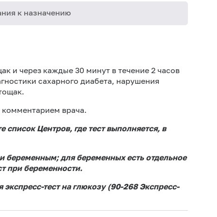
ния к назначению
По
Пер
к и через каждые 30 минут в течение 2 часов
дне
агностики
сахарного диабета
, нарушения
тощак.
Не 
вод
 комментарием врача.
Ис
е список Центров, где тест выполняется, в
ис
Не 
т и беременным; для беременных есть отдельное
т при беременности
.
 экспресс-тест на глюкозу (
90-268 Экспресс-