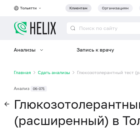
Тольятти
Клиентам
Организациям
Анализы
Запись к врачу
Главная
Сдать анализы
Глюкозотолерантный тест (
Анализ
06-071
Глюкозотолерантны
(расширенный) в То