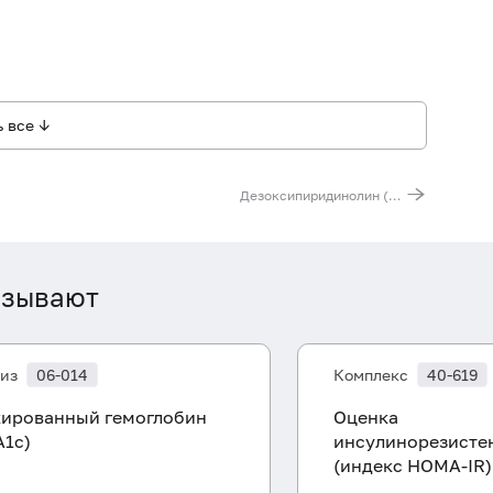
 все ↓
Дезоксипиридинолин (Pyrilinks-D) - маркер резорбции костной ткани
азывают
из
06-014
Комплекс
40-619
кированный гемоглобин
Оценка
A1c)
инсулинорезисте
(индекс HOMA-IR)