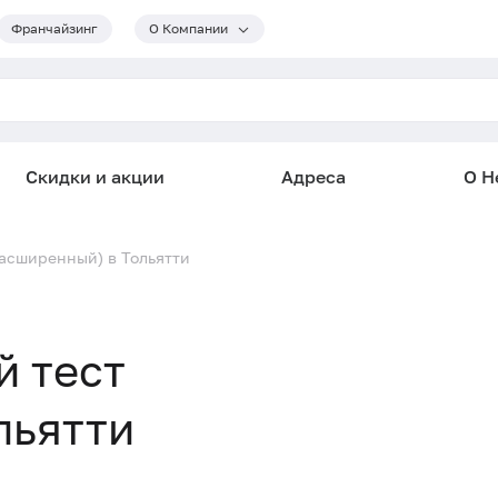
Франчайзинг
О Компании
Скидки и акции
Адреса
О He
расширенный) в Тольятти
й тест
льятти