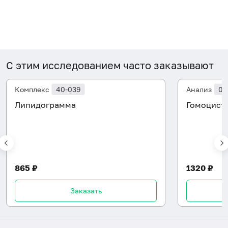
С этим исследованием часто заказывают
Комплекс
40-039
Анализ
06
Липидограмма
Гомоцист
865 ₽
1320 ₽
Заказать