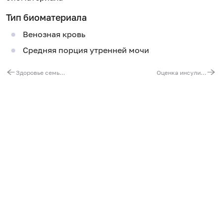
Тип биоматериала
Венозная кровь
Средняя порция утренней мочи
Здоровье семьи. Анализы для женщин
Оценка инсулинорезистентности (индекс HOMA-IR)