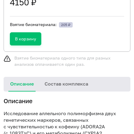
4150 ₽
Взятие биоматериала:
205 ₽
В корзину
Взятие биоматериала одного типа для разных
анализов оплачивается один раз.
Описание
Состав комплекса
Описание
Исследование аллельного полиморфизма двух
генетических маркеров
, связанных
с чувствительностью к кофеину (ADORA2A
(c.1083T>C) и его метаболизмом (CYP1A2