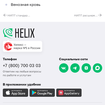
Венозная кровь
НИПТ стандартная панель (анеуплоидии 13, 18, 21, X, Y хромосом)
НИПТ расширенная панель (анеуплоидии 13, 18, 21, X, Y + 6 микроделеционных синдромов у плода; носительство мутаций аутосомно-рецессивных заболеваний у матери)
Телефон
Социальные сети
+7 (800) 700 03 03
Ответим на любые вопросы
по работе и услугам
В приложении удобнее