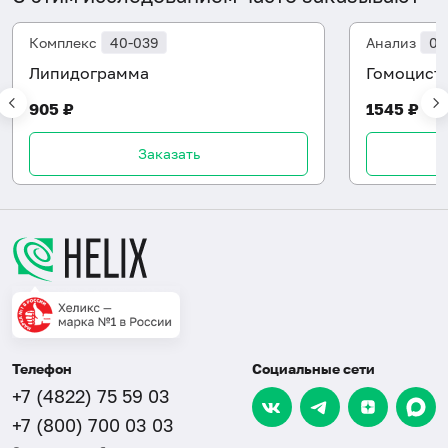
Комплекс
40-039
Анализ
06
Липидограмма
Гомоцист
905 ₽
1545 ₽
Заказать
Телефон
Социальные сети
+7 (4822) 75 59 03
+7 (800) 700 03 03