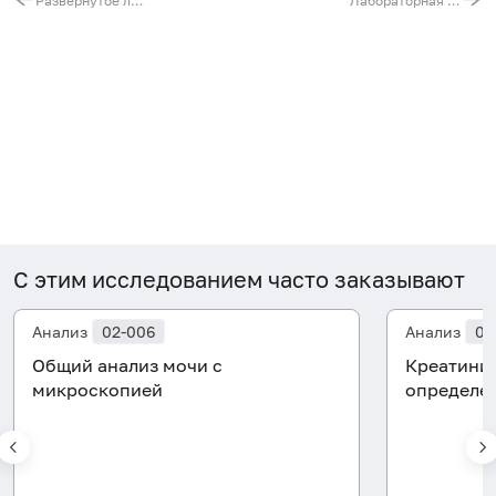
Развернутое лабораторное обследование поджелудочной железы
Лабораторная диагностика атеросклероза
С этим исследованием часто заказывают
Анализ
02-006
Анализ
06
Общий анализ мочи с
Креатинин
микроскопией
определе