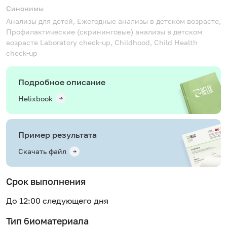
Синонимы
Анализы для детей, Ежегодные анализы в детском возрасте,
Профилактические (скрининговые) анализы в детском
возрасте
Laboratory check-up, Childhood, Child Health
check-up
Подробное описание
Helixbook
Пример результата
Скачать файл
Срок выполнения
До 12:00 следующего дня
Тип биоматериала