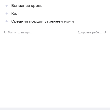
Венозная кровь
Кал
Средняя порция утренней мочи
Госпитализация в терапевтический стационар
Здоровье ребенка - младенчество