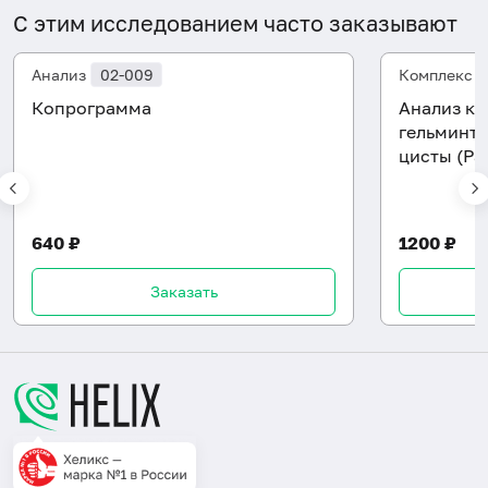
С этим исследованием часто заказывают
Анализ
02-009
Комплекс
Копрограмма
Анализ ка
гельминто
цисты (Pa
640 ₽
1200 ₽
Заказать