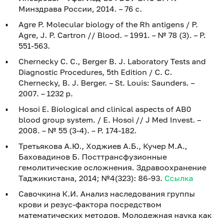
Минздрава России, 2014. – 76 с.
Agre P. Molecular biology of the Rh antigens / P.
Agre, J. P. Cartron // Blood. – 1991. – № 78 (3). – P.
551-563.
Chernecky C. C., Berger B. J. Laboratory Tests and
Diagnostic Procedures, 5th Edition / C. C.
Chernecky, B. J. Berger. – St. Louis: Saunders. –
2007. – 1232 p.
Hosoi E. Biological and clinical aspects of AB0
blood group system. / E. Hosoi // J Med Invest. –
2008. – № 55 (3-4). – P. 174-182.
Третьякова А.Ю., Ходжиев А.Б., Кучер М.А.,
Баховадинов Б. Посттрансфузионные
гемолитические осложнения. Здравоохранение
Таджикистана, 2014; №4(323): 86-93.
Ссылка
Савочкина К.И. Анализ наследования группы
крови и резус-фактора посредством
математических методов. Молодежная наука как