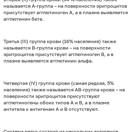
называется A-группа – на поверхности эритроцитов
присутствует агглютиноген A, а в плазме выявляется
агглютинин бета.
Третья (III) группа крови (16% населения) также
называется B-группа крови – на поверхности
эритроцитов присутствует агглютиноген B, а в
плазме выявляется агглютинин альфа.
Четвертая (IV) группа крови (самая редкая, 5%
населения) также называется AB-группа крови – на
поверхности эритроцитов присутствуют
агглютиногены обоих типов A и B, а в плазме
антитела к антигенам А и В отсутствуют.
Система резус состоит из нескольких антигенов,