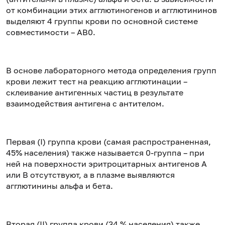
от комбинации этих агглютиногенов и агглютининов
выделяют 4 группы крови по основной системе
совместимости – АВ0.
В основе лабораторного метода определения групп
крови лежит тест на реакцию агглютинации –
склеивание антигенных частиц в результате
взаимодействия антигена с антителом.
Первая (I) группа крови (самая распространенная,
45% населения) также называется 0-группа – при
ней на поверхности эритроцитарных антигенов A
или B отсутствуют, а в плазме выявляются
агглютинины альфа и бета.
Вторая (II) группа крови (34 % населения) также