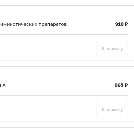
нтимикотических препаратов
910 ₽
В корзину
ы А
965 ₽
В корзину