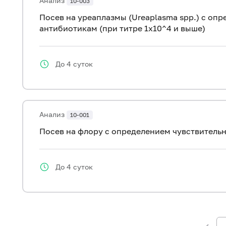
Анализ
10-003
Посев на уреаплазмы (Ureaplasma spp.) с оп
антибиотикам (при титре 1х10^4 и выше)
До 4 суток
Анализ
10-001
Посев на флору с определением чувствитель
До 4 суток