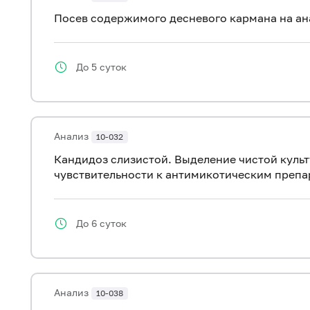
Посев содержимого десневого кармана на а
До 5 суток
Анализ
10-032
Кандидоз слизистой. Выделение чистой куль
чувствительности к антимикотическим препа
До 6 суток
Анализ
10-038