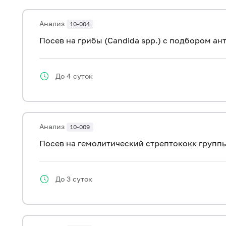
Анализ
10-004
Посев на грибы (Candida spp.) с подбором а
До 4 суток
Анализ
10-009
Посев на гемолитический стрептококк групп
До 3 суток