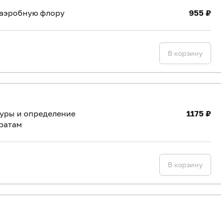
наэробную флору
955 ₽
В корзину
туры и определение
1175 ₽
ратам
В корзину