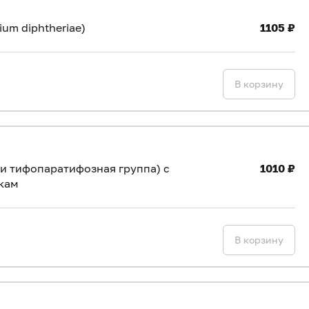
um diphtheriae)
1105 ₽
В корзину
 и тифопаратифозная группа) с
1010 ₽
кам
В корзину