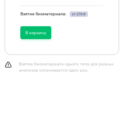
Взятие биоматериала:
от 270 ₽
Общий анализ мочи с микроскопией
В корзину
Клинический анализ крови: общий анализ, лейкоцитарная фо
крови при выявлении патологических изменений)
Коагулограмма №1 (протромбин (по Квику), МНО)
Аланинаминотрансфераза (АЛТ)
Взятие биоматериала одного типа для разных
анализов оплачивается один раз.
Альбумин в сыворотке
Амилаза общая в сыворотке
Гамма-глютамилтранспептидаза (гамма-ГТ)
Гликированный гемоглобин (HbA1c)
Глюкоза в плазме
Железо в сыворотке
Креатинин в сыворотке (с определением СКФ)