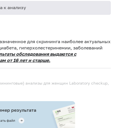
а к анализу
02-006
02-029
азначенное для скрининга наиболее актуальных
диабета, гиперхолестеринемии, заболеваний
03-007
льтаты обследования выдаются с
м от 16 лет и старше.
06-003
06-004
06-005
рининговые) анализы для женщин
Laboratory checkup,
06-013
06-014
06-015
мер результата
06-017
ать файл
06-021