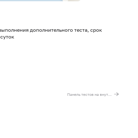
06-027
06-028
выполнения дополнительного теста, срок
06-029
 суток
06-033
06-035
06-036
06-037
06-040
06-041
Панель тестов на внутриутробные инфекции (TORCH)
06-045
06-048
06-051
07-009