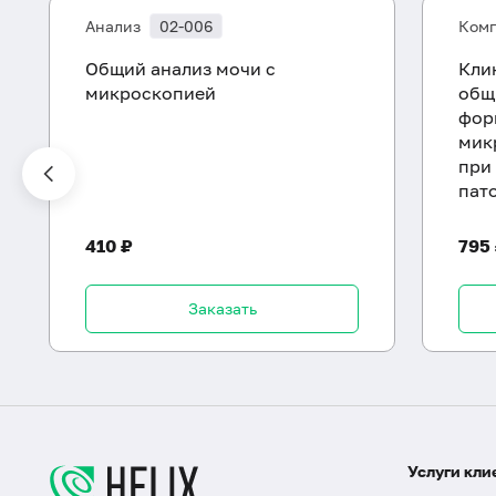
Анализ
02-006
Комп
Общий анализ мочи с
Кли
микроскопией
общ
фор
мик
при
пат
410 ₽
795
Заказать
Услуги кли