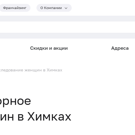
Франчайзинг
О Компании
Скидки и акции
Адреса
следование женщин в Химках
орное
ин в Химках