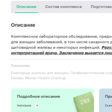
Описание
Состав комплекса
Подготовк
Описание
Комплексное лабораторное обследование, предн
для женщин заболеваний, в том числе сахарного 
щитовидной железы и некоторых инфекций.
Резу
интерпретацией врача.
Заключение выдается лица
Синонимы
Ежегодные анализы для женщин, Профилактические (ск
Female, Woman Health Checkup
Подробное описание
При
Helixbook
Скач