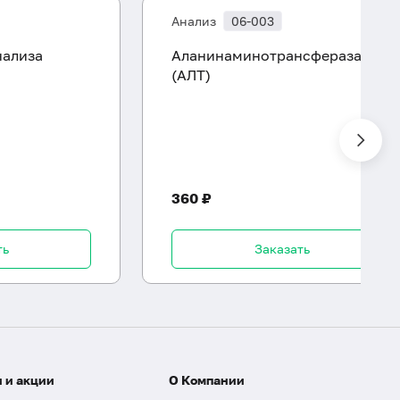
Анализ
06-003
нализа
Аланинаминотрансфераза
(АЛТ)
360 ₽
ть
Заказать
 и акции
О Компании