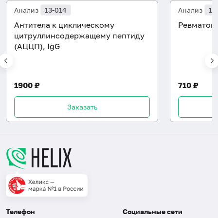
Анализ
13-014
Анализ
13
Антитела к циклическому
Ревматои
цитруллинсодержащему пептиду
(АЦЦП), IgG
1900 ₽
710 ₽
Заказать
Телефон
Социальные сети