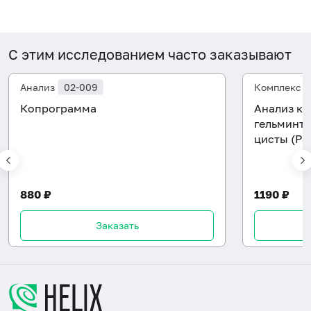
С этим исследованием часто заказывают
Анализ
02-009
Комплекс
Копрограмма
Анализ ка
гельминто
цисты (Pa
880 ₽
1190 ₽
Заказать