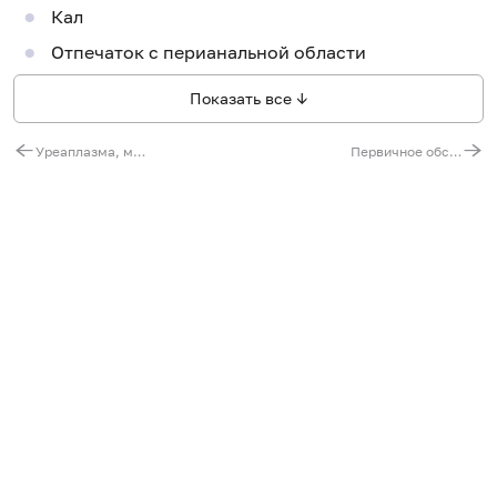
Кал
Отпечаток с перианальной области
Показать все ↓
Уреаплазма, микоплазма, определение вида
Первичное обследование щитовидной железы