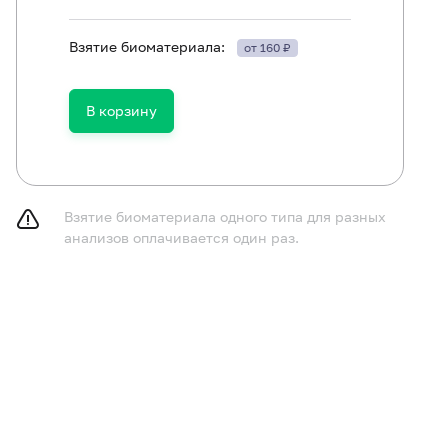
Взятие биоматериала:
от 160 ₽
Клинический анализ крови (с лейкоцитарной формулой)
В корзину
Копрограмма
Аланинаминотрансфераза (АЛТ)
Альбумин в сыворотке
Взятие биоматериала одного типа для разных
Гликированный гемоглобин (HbA1c)
анализов оплачивается один раз.
Креатинин в сыворотке (с определением СКФ)
Мочевая кислота в сыворотке
Мочевина в сыворотке
Белок общий в сыворотке
Мочевина в суточной моче
С-реактивный белок, количественно (метод с нормальной чув