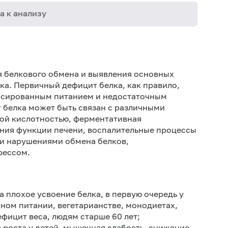
а к анализу
02-005
02-009
я белкового обмена и выявления основных
06-003
ка. Первичный дефицит белка, как правило,
нсированным питанием и недостаточным
06-004
 белка может быть связан с различными
06-014
ой кислотностью, ферментативная
ния функции печени, воспалительные процессы
06-021
ми нарушениями обмена белков,
06-033
рессом.
06-034
06-035
 плохое усвоение белка, в первую очередь у
06-058
нном питании, вегетарианстве, монодиетах,
ицит веса, людям старше 60 лет;
06-182
 роста у детей, мышечная слабость, снижение