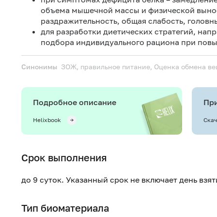
объема мышечной массы и физической вынос
раздражительность, общая слабость, головны
для разработки диетических стратегий, нап
подбора индивидуального рациона при повы
Синонимы
ЗОЖ, правильное питание, Оценка обмена ве
Подробное описание
При
Helixbook
Скач
Срок выполнения
до 9 суток. Указанный срок не включает день взя
Тип биоматериала