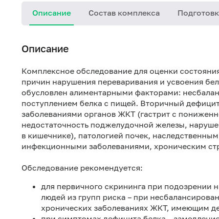
Описание
Состав комплекса
Подготовк
Описание
Комплексное обследование для оценки состояни
причин нарушения переваривания и усвоения бел
обусловлен алиментарными факторами: несбала
поступлением белка с пищей. Вторичный дефицит
заболеваниями органов ЖКТ (гастрит с пониженн
недостаточность поджелудочной железы, наруше
в кишечнике), патологией почек, наследственны
инфекционными заболеваниями, хроническим ст
Обследование рекомендуется:
для первичного скрининга при подозрении на
людей из групп риска – при несбалансирова
хронических заболеваниях ЖКТ, имеющим деф
при симптомах дефицита белка – замедление