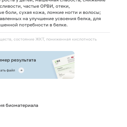
08-092
ливости, частые ОРВИ, отеки,
е боли, сухая кожа, ломкие ногти и волосы;
13-127
равленных на улучшение усвоения белка, для
шенной потребности в белке.
ществ, состояние ЖКТ, пониженная кислотность
мер результата
ать файл
тия биоматериала