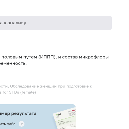
а к анализу
02-003
 половым путем (ИППП), и состав микрофлоры
09-002
ременность.
09-013
09-025
сти, Обследование женщин при подготовке к
09-026
 for STDs (female)
09-030
09-031
мер результата
09-032
ать файл