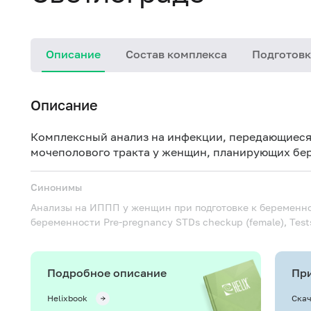
Описание
Состав комплекса
Подготовк
Описание
Комплексный анализ на инфекции, передающиеся
мочеполового тракта у женщин, планирующих бе
Синонимы
Анализы на ИППП у женщин при подготовке к беременно
беременности
Pre-pregnancy STDs checkup (female), Tests
Подробное описание
При
Helixbook
Скач