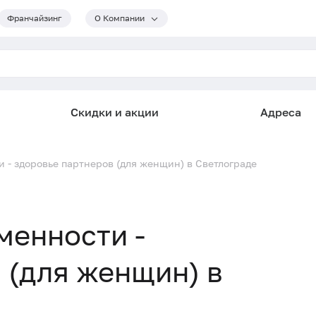
Франчайзинг
О Компании
Скидки и акции
Адреса
- здоровье партнеров (для женщин) в Светлограде
менности -
 (для женщин) в