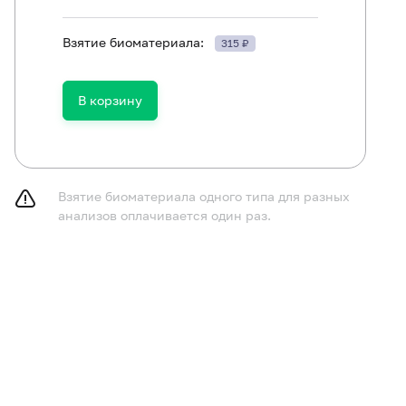
Взятие биоматериала:
315 ₽
В корзину
Микроскопическое исследование отделяемого мочеполовых ор
локализации
Возбудитель хламидиоза (Chlamydia trachomatis), ДНК [реал-
Взятие биоматериала одного типа для разных
Вирус простого герпеса (Herpes Simplex Virus 1/2), ДНК [реал
анализов оплачивается один раз.
Возбудитель микоплазмоза (Mycoplasma genitalium), ДНК [реа
Возбудитель микоплазмоза (Mycoplasma hominis), ДНК [реал-
Возбудитель трихомоноза (Trichomonas vaginalis), ДНК [реал-
Уреаплазма парвум (Ureaplasma parvum), ДНК [реал-тайм ПЦР]
Уреаплазма уреалитикум (Ureaplasma urealyticum), ДНК [реал