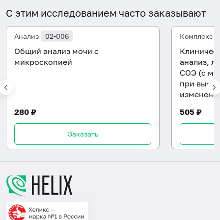
С этим исследованием часто заказывают
Анализ
02-006
Комплекс
Общий анализ мочи с
Клиническ
микроскопией
анализ, л
СОЭ (с ми
при выявл
изменени
280 ₽
505 ₽
Заказать