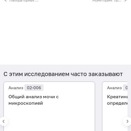
Лабораторная диагностика адреногенитального синдрома
Мониторинг профилактики рахита
С этим исследованием часто заказывают
Анализ
02-006
Анализ
06
Общий анализ мочи с
Креатинин
микроскопией
определе