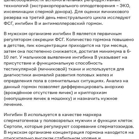
технологий (экстракорпорального оплодотворения – ЭКО,
инсеминации спермой донора). Для оценки яичникового
резерва на третий день менструального цикла исследуют
ФСГ, ингибин В и антимюллеровский гормон.
В мужском организме ингибин В является первичным
регулятором секреции ФСГ. Количество гормона повышено
в детстве, пик концентрации приходится на три месяца,
затем она постепенно снижается, достигая минимума в 6-
10 лет. У мальчиков выявление ингибина В указывает на
присутствие и функциональную способность
тестикулярной (яичниковой) ткани и используется для
диагностики аномалий развития половых желез и
определения пола в сомнительных ситуациях. Анализ на
данный гормон позволяет дифференцировать анорхию
(врождённое отсутствие яичек) и крипторхизм
(неопущение яичек в мошонку) и назначить нужное
лечение.
Ингибин В используется в качестве маркера
сперматогенеза у половозрелых мужчин и функции клеток
Сертоли, которые регулируют созревание сперматозоидов.
В мужском организме концентрация гормона находится на
относительно высоком стабильном уровне и