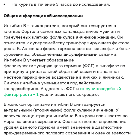
Не курить в течение 3 часов до исследования.
Общая информация об исследовании
Ингибин В – гликопротеин, который синтезируется в
клетках Сертоли семенных канальцев яичек мужчин и
гранулезных клетках фолликулов яичников женщин. Он
относится к суперсемейству трансформирующего фактора
роста В. Активная форма гормона состоит из альфа- и бета-
субъединиц, объединенных дисульфидными связями.
Ингибин В угнетает образование
фолликулостимулирующего гормона (ФСГ) в гипофизе по
принципу отрицательной обратной связи и выполняет
местное паракринное воздействие в яичках и яичниках.
Синтез ингибина уменьшается под действием
гонадолиберина. Андрогены, ФСГ и
инсулиноподобный
фактор роста – 1
увеличивают его секрецию.
В женском организме ингибин В синтезируется
антральными (вторичными) фолликулами яичников. У
девочек концентрация ингибина В в крови повышается по
мере полового созревания. Соответственно, определение
уровня данного гормона имеет значение в диагностике
преждевременного полового созревания и оценке зрелости