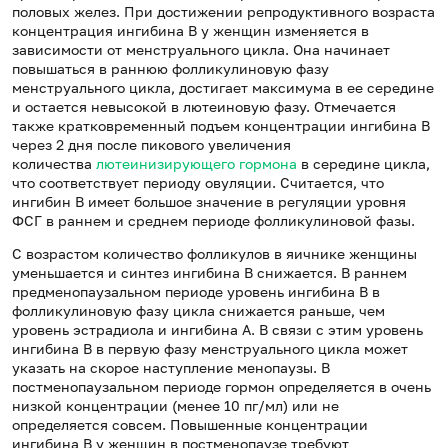
половых желез. При достижении репродуктивного возраста
концентрация ингибина В у женщин изменяется в
зависимости от менструального цикла. Она начинает
повышаться в раннюю фолликулиновую фазу
менструального цикла, достигает максимума в ее середине
и остается невысокой в лютеиновую фазу. Отмечается
также кратковременный подъем концентрации ингибина В
через 2 дня после пикового увеличения
количества
лютеинизирующего гормона
в середине цикла,
что соответствует периоду овуляции. Считается, что
ингибин В имеет большое значение в регуляции уровня
ФСГ в раннем и среднем периоде фолликулиновой фазы.
С возрастом количество фолликулов в яичнике женщины
уменьшается и синтез ингибина В снижается. В раннем
предменопаузальном периоде уровень ингибина В в
фолликулиновую фазу цикла снижается раньше, чем
уровень эстрадиола и ингибина А. В связи с этим уровень
ингибина В в первую фазу менструального цикла может
указать на скорое наступление менопаузы. В
постменопаузальном периоде гормон определяется в очень
низкой концентрации (менее 10 пг/мл) или не
определяется совсем. Повышенные концентрации
ингибина В у женщин в постменопаузе требуют