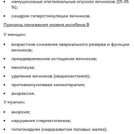
немуцинозные эпителиальные опухоли яичников (15-35
%);
синдром гиперстимуляции яичников.
Причины понижения уровня ингибина B
У женщин:
возрастное снижение овариального резерва и функции
яичников;
преждевременное истощение яичников;
менопауза;
удаление яичников (овариоэктомия);
противоопухолевая химиотерапия;
анорексия.
У мужчин:
анорхия;
нарушения сперматогенеза;
гипогонадизм (недоразвитие половых желез);