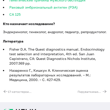
Генетические причины мужского бесплодия
Раковый эмбриональный антиген (РЭА)
CA 125
Кто назначает исследование?
Эндокринолог, гинеколог, андролог, педиатр, репродуктолог.
Литература
Fisher D.A. The Quest diagnostics manual. Endocrinology
test selection and interpretation, 4th ed. San Juan
Capistrano, CA: Quest Diagnostics Nichols Institute,
2007:369 pp.
Назаренко Г., Кишкун А. Клиническая оценка
результатов лабораторных исследований. – М.:
Медицина, 2000. – С. 427-429.
17-кетостероиды (17-КС) в моче
Пируваткиназа (TM2)