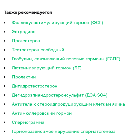
Также рекомендуется
Фолликулостимулирующий гормон (ФСГ)
Эстрадиол
Прогестерон
Тестостерон свободный
Глобулин, связывающий половые гормоны (ГСПГ)
Лютеинизирующий гормон (ЛГ)
Пролактин
Дигидротестостерон
Дегидроэпиандростеронсульфат (ДЭА-SO4)
Антитела к стероидпродуцирующим клеткам яичка
Антимюллеровский гормон
Спермограмма
Гормонозависимое нарушение сперматогенеза