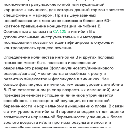
исключения гранулезоклеточной или муцинозной
карциномы яичников, для которых данный гормон является
специфичным маркером. При вышеуказанных
новообразованиях яичников возможно более чем 60-
кратное превышение концентрации ингибина В.
Совместные анализы на
СА 125
и ингибин В с
дополнительными инструментальными методами
исследования позволяют идентифицировать опухоль и
контролировать процесс лечения.
Определение количества ингибина В и других половых
гормонов может быть полезно в исследовании
овариального резерва (фолликулинового/яичникового
резерва/запаса) – количества способных к росту и
развитию яйцеклеток и фолликулов в яичниках. Чем
больше фолликулов в яичнике, тем выше уровень ингибина
В. При естественном (в силу возрастных изменений) или
преждевременном истощении яичников утрачивается
способность к полноценной овуляции, естественной
беременности и нормальному вынашиванию плода. В связи
с этим уровень ингибина В нередко определяют для оценки
возможности нормальной беременности у женщины более
зрелого возраста и/или прогноза результативности и
целесообразности вспомогательных репродуктивных