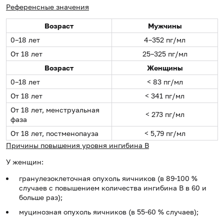
Референсные значения
Возраст
Мужчины
0–18 лет
4–352 пг/мл
От 18 лет
25–325 пг/мл
Возраст
Женщины
0–18 лет
< 83 пг/мл
От 18 лет
< 341 пг/мл
От 18 лет, менструальная
< 273 пг/мл
фаза
От 18 лет, постменопауза
< 5,79 пг/мл
Причины повышения уровня ингибина B
У женщин:
гранулезоклеточная опухоль яичников (в 89-100 %
случаев с повышением количества ингибина В в 60 и
больше раз);
муцинозная опухоль яичников (в 55-60 % случаев);