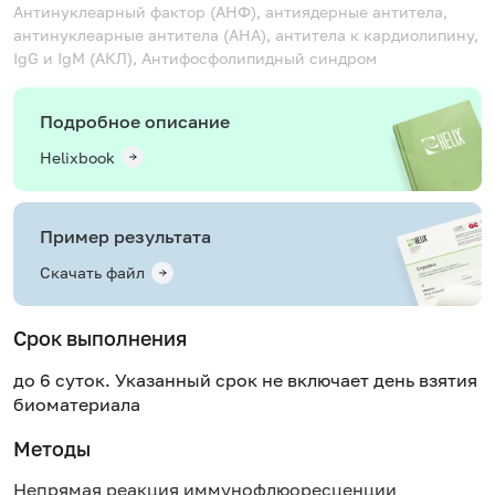
Антинуклеарный фактор (АНФ), антиядерные антитела,
антинуклеарные антитела (АНА), антитела к кардиолипину,
IgG и IgM (АКЛ), Антифосфолипидный синдром
Подробное описание
Helixbook
Пример результата
Скачать файл
Срок выполнения
до 6 суток. Указанный срок не включает день взятия
биоматериала
Методы
Непрямая реакция иммунофлюоресценции