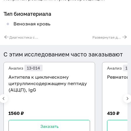
Тип биоматериала
Венозная кровь
Диагностика системной красной волчанки
Развернутая диагностика антифосфолипидного синдрома (АФС)
С этим исследованием часто заказывают
Анализ
13-014
Анализ
13
Антитела к циклическому
Ревматои
цитруллинсодержащему пептиду
(АЦЦП), IgG
1560 ₽
410 ₽
Заказать