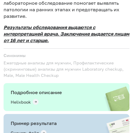
лабораторное обследование помогает выявлять
патологии на ранних этапах и предотвращать их
развитие.
Результаты обследования выдаются с
интерпретацией врача. Заключение выдается лицам
от 16 лет и старше.
Синонимы
Ежегодные анализы для мужчин, Профилактические
(скрининговые) анализы для мужчин
Laboratory checkup,
Male, Male Health Checkup
Подробное описание
Helixbook
Пример результата
Скачать файл