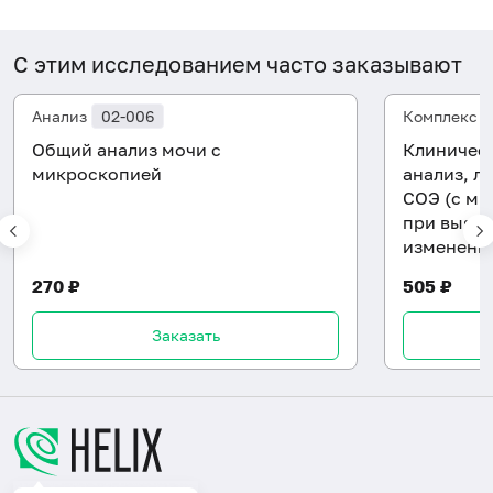
С этим исследованием часто заказывают
Анализ
02-006
Комплекс
Общий анализ мочи с
Клиническ
микроскопией
анализ, л
СОЭ (с ми
при выявл
изменени
270 ₽
505 ₽
Заказать