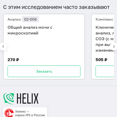
С этим исследованием часто заказывают
Анализ
02-006
Комплекс
Общий анализ мочи с
Клиническ
микроскопией
анализ, л
СОЭ (с ми
при выявл
изменени
270 ₽
505 ₽
Заказать