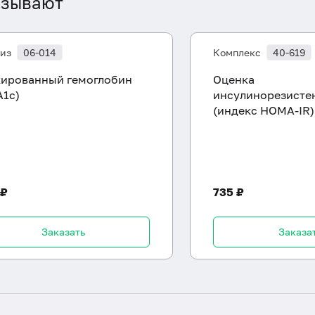
азывают
из
06-014
Комплекс
40-619
кированный гемоглобин
Оценка
A1c)
инсулинорезисте
(индекс HOMA-IR)
 ₽
735 ₽
Заказать
Заказа