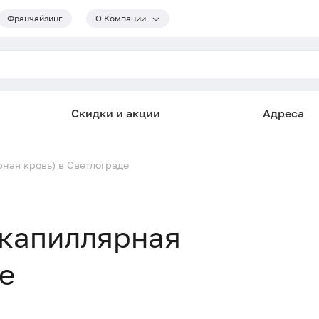
Франчайзинг
О Компании
Скидки и акции
Адреса
ная кровь) в Светлограде
(капиллярная
е