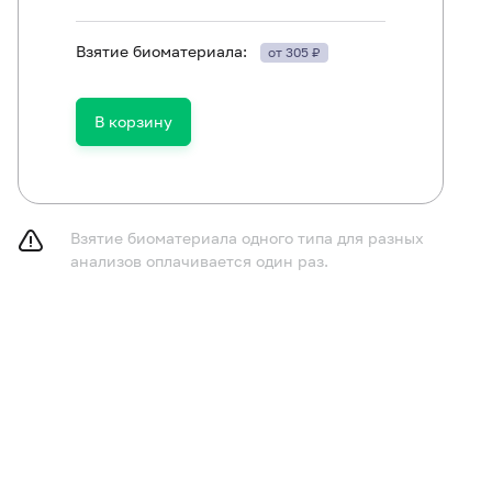
Взятие биоматериала:
от 305 ₽
Клинический анализ крови (с лейкоцитарной формулой)
В корзину
Общий анализ мочи с микроскопией
Скорость оседания эритроцитов (СОЭ)
Анализ кала на яйца гельминтов
Взятие биоматериала одного типа для разных
Анализ кала на цисты простейших
анализов оплачивается один раз.
Анализ на энтеробиоз
Глюкоза в плазме