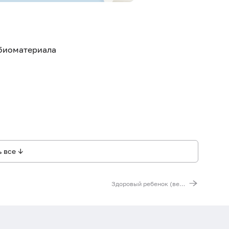
 биоматериала
 все ↓
Здоровый ребенок (венозная кровь)