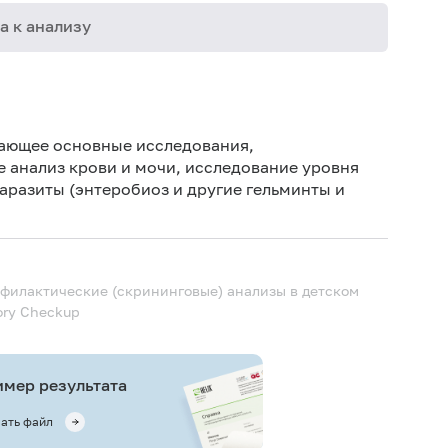
а к анализу
02-005
02-006
ающее основные исследования,
02-007
е анализ крови и мочи, исследование уровня
паразиты (энтеробиоз и другие гельминты и
02-010
02-012
02-053
филактические (скрининговые) анализы в детском
06-015
tory Checkup
мер результата
ать файл