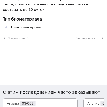
теста, срок выполнения исследования может
составить до 10 суток
Тип биоматериала
Венозная кровь
Спортивный. Оценка баланса микроэлементов и витаминов
Расширенный комплекс для протезирования
С этим исследованием часто заказывают
Анализ
03-003
Анализ
03