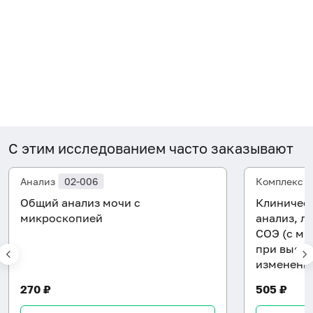
С этим исследованием часто заказывают
Анализ
02-006
Комплекс
Общий анализ мочи с
Клиническ
микроскопией
анализ, л
СОЭ (с ми
при выявл
изменени
270 ₽
505 ₽