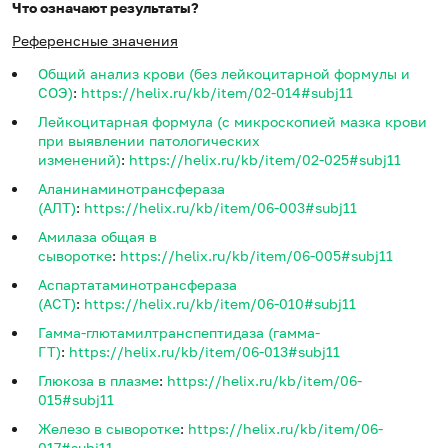
Что означают результаты?
Референсные значения
Общий анализ крови (без лейкоцитарной формулы и
СОЭ)
:
https://helix.ru/kb/item/02-014#subj11
Лейкоцитарная формула (с микроскопией мазка крови
при выявлении патологических
изменений)
:
https://helix.ru/kb/item/02-025#subj11
Аланинаминотрансфераза
(АЛТ)
:
https://helix.ru/kb/item/06-003#subj11
Амилаза общая в
сыворотке
:
https://helix.ru/kb/item/06-005#subj11
Аспартатаминотрансфераза
(АСТ)
:
https://helix.ru/kb/item/06-010#subj11
Гамма-глютамилтранспептидаза (гамма-
ГТ)
:
https://helix.ru/kb/item/06-013#subj11
Глюкоза в плазме
:
https://helix.ru/kb/item/06-
015#subj11
Железо в сыворотке
:
https://helix.ru/kb/item/06-
017#subj11