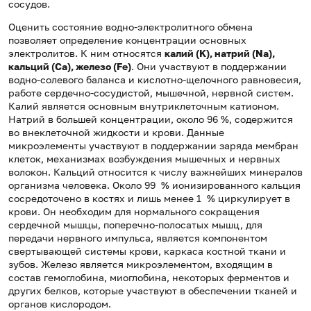
сосудов.
Оценить состояние водно-электролитного обмена
позволяет определение концентрации основных
электролитов. К ним относятся
калий (K), натрий (Na),
кальций (Сa), железо (Fe)
. Они участвуют в поддержании
водно-солевого баланса и кислотно-щелочного равновесия,
работе сердечно-сосудистой, мышечной, нервной систем.
Калий является основным внутриклеточным катионом.
Натрий в большей концентрации, около 96 %, содержится
во внеклеточной жидкости и крови. Данные
микроэлементы участвуют в поддержании заряда мембран
клеток, механизмах возбуждения мышечных и нервных
волокон. Кальций относится к числу важнейших минералов
организма человека. Около 99 % ионизированного кальция
сосредоточено в костях и лишь менее 1 % циркулирует в
крови. Он необходим для нормального сокращения
сердечной мышцы, поперечно-полосатых мышц, для
передачи нервного импульса, является компонентом
свертывающей системы крови, каркаса костной ткани и
зубов. Железо является микроэлементом, входящим в
состав гемоглобина, миоглобина, некоторых ферментов и
других белков, которые участвуют в обеспечении тканей и
органов кислородом.