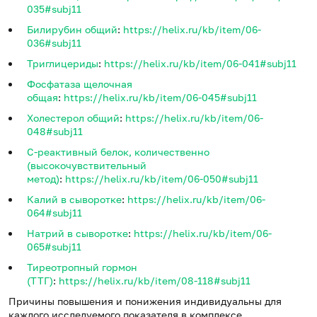
035#subj11
Билирубин общий
:
https://helix.ru/kb/item/06-
036#subj11
Триглицериды
:
https://helix.ru/kb/item/06-041#subj11
Фосфатаза щелочная
общая
:
https://helix.ru/kb/item/06-045#subj11
Холестерол общий
:
https://helix.ru/kb/item/06-
048#subj11
С-реактивный белок, количественно
(высокочувствительный
метод)
:
https://helix.ru/kb/item/06-050#subj11
Калий в сыворотке
:
https://helix.ru/kb/item/06-
064#subj11
Натрий в сыворотке
:
https://helix.ru/kb/item/06-
065#subj11
Тиреотропный гормон
(ТТГ)
:
https://helix.ru/kb/item/08-118#subj11
Причины повышения и понижения индивидуальны для
каждого исследуемого показателя в комплексе.