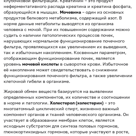
клубочковой фильтрации. Креатинин – это продукт
неферментативного распада креатина и креатина фосфата,
образующийся в мышцах.
Мочевина
– один из основных
продуктов белкового метаболизма, содержащий азот. В
норме данные метаболиты выводятся из организма
человека с мочой. При их повышенном содержании можно
судить о наличии патологических процессов почек,
нарушающих нормальное функционирование почечного
фильтра, проявляющихся как увеличением их выведения,
так и избыточным накоплением. Косвенным параметром,
отображающим функционирование почек, является
уровень
мочевой кислоты
в сыворотке крови. Избыточное
её накопление может свидетельствовать о снижении
функционирования почечного фильтра, а также увеличении
клеточной гибели в организме.
Жировой обмен веществ базируется на выявлении
определенных компонентов, их количестве и соотношении
в норме и патологии.
Холестерол (холестерин)
– это
многоатомный циклический спирт, жизненно важный
компонент органов и тканей человеческого организма. Он
участвует в образовании мембран клеток, является
исходным субстратом для синтеза половых гормонов,
глюкокортикоидных гормонов, которые участвуют в росте,