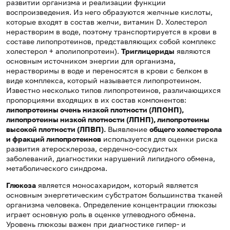
развитии организма и реализации функции
воспроизведения. Из него образуются желчные кислоты,
которые входят в состав желчи, витамин D. Холестерол
нерастворим в воде, поэтому транспортируется в крови в
составе липопротеинов, представляющих собой комплекс
холестерол + аполипопротеин).
Триглицериды
являются
основным источником энергии для организма,
нерастворимы в воде и переносятся в крови с белком в
виде комплекса, который называется липопротеином.
Известно несколько типов липопротеинов, различающихся
пропорциями входящих в их состав компонентов:
липопротеины очень низкой плотности (ЛПОНП),
липопротеины низкой плотности (ЛПНП), липопротеины
высокой плотности (ЛПВП).
Выявление
общего холестерола
и фракций липопротеинов
используется для оценки риска
развития атеросклероза, сердечно-сосудистых
заболеваний, диагностики нарушений липидного обмена,
метаболического синдрома.
Глюкоза
является моносахаридом, который является
основным энергетическим субстратом большинства тканей
организма человека. Определение концентрации глюкозы
играет основную роль в оценке углеводного обмена.
Уровень глюкозы важен при диагностике гипер- и