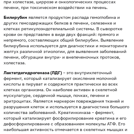
при холестазе, циррозе и онкологических процессах
печени, при токсическом воздействии на печень.
Билирубин
является продуктом распада гемоглобина и
других гемсодержащих белков в печени, селезенке и
клетках ретикулоэндотелиальной системы. В сыворотке
крови он представлен в виде двух фракций: прямого и
непрямого, составляющих общий билирубин. Выявление
билирубина используется для диагностики и мониторинга
желтух различной этиологии, для выявления заболеваний
печени, обтурации внутри- и внепеченочных протоков,
холестаза.
Лактатдегидрогеназа (ЛДГ)
– это внутриклеточный
фермент, который катализирует окисление молочной
кислоты в пируват и содержится практически во всех
клетках организма. Он наиболее активен в скелетной
мускулатуре, сердечной мышце, почках, печени и
эритроцитах. Является маркером повреждения тканей и
разрушения клеток и используется в диагностике большого
количества заболеваний. Креатинкиназа – фермент,
который катализирует фосфорилирование креатина и его
дефосфорилирование с образованием молекулы АТФ. Его
наибольшая активность отмечается в скелетных мышцах и