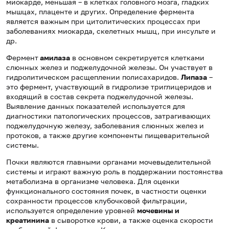
миокарде, меньшая – в клетках головного мозга, гладких
мышцах, плаценте и других. Определение фермента
является важным при цитолитических процессах при
заболеваниях миокарда, скелетных мышц, при инсульте и
др.
Фермент
амилаза
в основном секретируется клетками
слюнных желез и поджелудочной железы. Он участвует в
гидролитическом расщеплении полисахаридов.
Липаза
–
это фермент, участвующий в гидролизе триглицеридов и
входящий в состав секрета поджелудочной железы.
Выявление данных показателей используется для
диагностики патологических процессов, затрагивающих
поджелудочную железу, заболевания слюнных желез и
протоков, а также другие компоненты пищеварительной
системы.
Почки являются главными органами мочевыделительной
системы и играют важную роль в поддержании постоянства
метаболизма в организме человека. Для оценки
функционального состояния почек, в частности оценки
сохранности процессов клубочковой фильтрации,
используется определение уровней
мочевины и
креатинина
в сыворотке крови, а также оценка скорости