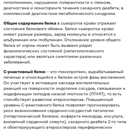
гипогликемии, нарушении толерантности к глюкозе,
диагностике и мониторинге течения сахарного диабета, в
комплексной диагностике метаболического синдрома.
Общее содержание белка
в сыворотке крови отражает
состояние белкового обмена. Белки сыворотки крови
имеют разные размеры, заряд молекулы и относятся к
альбуминам или глобулинам. Отклонение уровня общего
белка от нормы может быть вызвано рядом
физиологических состояний (непатологического
характера) или являться симптомом различных
заболеваний.
С-реактивный белок
– это гликопротеин, вырабатываемый
печенью и относящийся к белкам острой фазы воспаления.
Он участвует в активации каскада воспалительных
реакций на поверхности эндотелия сосудов, связывании и
модификации липидов низкой плотности (ЛПНП), то есть
способствует развитию атеросклероза. Повышенный
уровень С-реактивного белка позволяет прогнозировать
риск возникновения сердечно-сосудистой патологии
(гипертонической болезни, инфаркта миокарда, инсульта,
внезапной сердечной смерти), сахарного диабета 2-го типа
и облитерирующего атеросклероза периферических