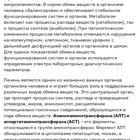
микроэлементов. В норме обмен веществ в организме
человека сбалансирован и обеспечивает стабильное
функционирование систем и органов. Метаболизм
включает как процессы распада веществ (катаболизм), так
и процессы синтеза (анаболизм). При патологическом
изменении процессов метаболизма отмечаются нарушения
на молекулярном, клеточном, тканевом уровнях с
дальнейшей дисфункцией органов и организма в целом.
Для оценки показателей обмена веществ,
функционирования систем и органов используется
определение спектра лабораторных диагностических
параметров.
Печень является одним из жизненно важных органов
организма человека и играет большую роль в поддержании
различных видов обмена веществ. Это центральный орган,
где проходят процессы синтеза, распада и превращения
углеводов, жиров, аминокислот, расщепление
потенциально токсичных соединений, образующихся в
ходе обмена веществ.
Аланинаминотрансфераза (АЛТ) и
аспартатаминотрансфераза (АСТ)
– это ферменты,
относящиеся к группе аминотрансфераз. Фермент АЛТ
обнаруживается в цитоплазме гепатоцитов, почках, в
незначительном количестве в клетках сердца, скелетных