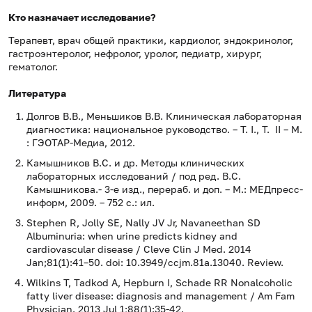
Кто назначает исследование?
Терапевт, врач общей практики, кардиолог, эндокринолог,
гастроэнтеролог, нефролог, уролог, педиатр, хирург,
гематолог.
Литература
Долгов В.В., Меньшиков В.В. Клиническая лабораторная
диагностика: национальное руководство. – Т. I., Т. II – М.
: ГЭОТАР-Медиа, 2012.
Камышников В.С. и др. Методы клинических
лабораторных исследований / под ред. В.С.
Камышникова.- 3-е изд., перераб. и доп. – М.: МЕДпресс-
информ, 2009. – 752 с.: ил.
Stephen R, Jolly SE, Nally JV Jr, Navaneethan SD
Albuminuria: when urine predicts kidney and
cardiovascular disease / Cleve Clin J Med. 2014
Jan;81(1):41–50. doi: 10.3949/ccjm.81a.13040. Review.
Wilkins T, Tadkod A, Hepburn I, Schade RR Nonalcoholic
fatty liver disease: diagnosis and management / Am Fam
Physician. 2013 Jul 1;88(1):35-42.