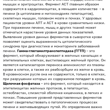
мышцах и эритроцитах. Фермент АСТ главным образом
содержится в кардиомиоцитах, в меньшем количестве – в
печени (в цитоплазме и митохондриях гепатоцитов),
скелетных мышцах, головном мозге и почках. У здоровых
пациентов уровни АЛТ и АСТ в крови сравнительно низки.
При поражении печени, мышц и других тканей может
отмечаться нарастание уровня данных показателей.
Выявление уровня данных ферментов в сыворотке крови
позволяет оценить выраженность цитолитического
синдрома при диагностике и мониторинге заболеваний
печени.
Гамма-глютамилтранспептидаза (ГГТП)
– это
фермент, который обнаруживают в желчных канальцах и
эпителиальных клетках, выстилающих желчный проток. Он
является катализатором переноса аминокислот из плазмы
крови в клетки, а также их реабсорбции из желчи в кровь.
В кровеносном русле она не содержится, только в клетках,
при разрушении которых их содержимое попадает в кровь.
Щелочная фосфатаза
– это фермент, который находится в
эпителиоцитах желчных протоков, в гепатоцитах,
остеобластах, слизистой оболочке кишечника, в легких и
почках. Повышение уровней представленных ферментов
может свидетельствовать о патологических процессах
печени и желчевыводящих путей. Их определение важно