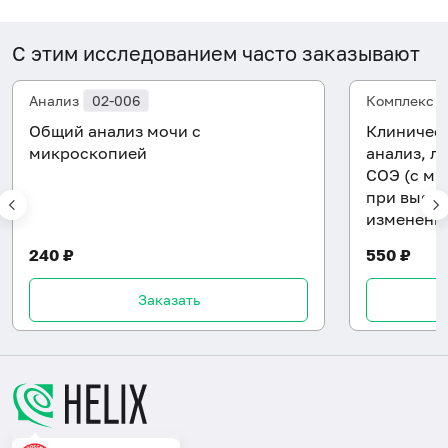
С этим исследованием часто заказывают
Анализ
02-006
Комплекс
Общий анализ мочи с
Клиническ
микроскопией
анализ, л
СОЭ (с ми
при выявл
изменени
240 ₽
550 ₽
Заказать