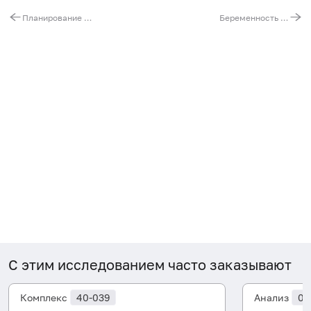
Планирование беременности - гормональные анализы
Беременность - I триместр
С этим исследованием часто заказывают
Комплекс
40-039
Анализ
06